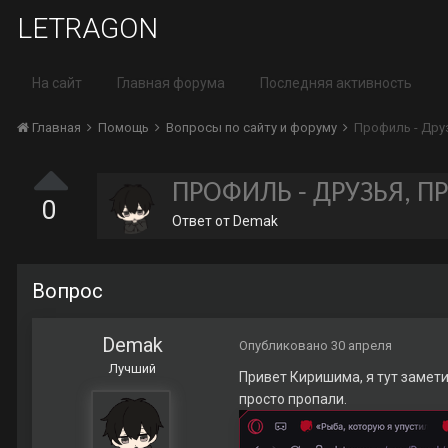
LETRAGON
На сайт
Главная форума
Последняя активность
Главная
Помощь
Вопросы по сайту и форуму
Профиль - Дру
ПРОФИЛЬ - ДРУЗЬЯ, П
0
Ответ от
Demak
Вопрос
Demak
Опубликовано
30 апреля
Лучший
Привет Киришима, я тут замети
просто пропали.