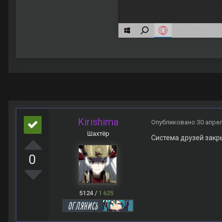
Kirishima
Опубликовано
30 апре
Шахтёр
Система друзей закр
0
5124
/
1 625