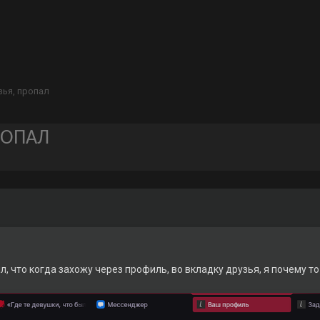
зья, пропал
РОПАЛ
л, что когда захожу через профиль, во вкладку друзья, я почему т