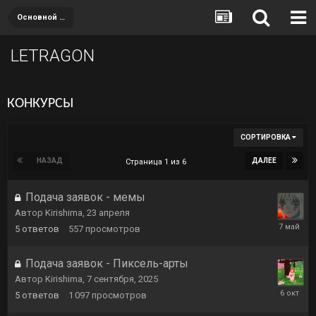
Основной раздел
LETRAGON
КОНКУРСЫ
СОРТИРОВКА
НАЗАД
ДАЛЕЕ
Страница 1 из 6
Подача заявок - мемы
Автор
Kirishima
,
23 апреля
7
5
ответов
557
просмотров
мая
Подача заявок - Пиксель-арты
Автор
Kirishima
,
7 сентября, 2025
6
5
ответов
1 097
просмотров
октября,