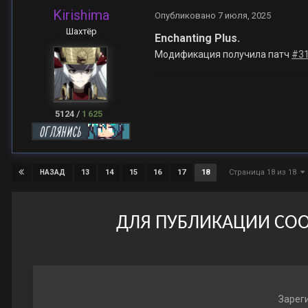
Kirishima
Опубликовано
7 июля, 2025
Шахтёр
Enchanting Plus.
Модификация получила патч
#3
5124
/
1 625
Страница 18 из 18
13
14
15
16
17
18
НАЗАД
ДЛЯ ПУБЛИКАЦИИ СОО
Зареги