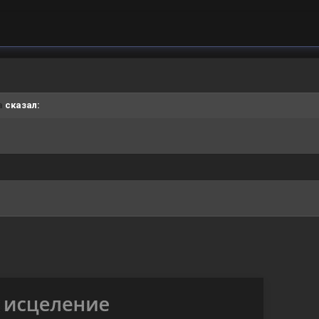
a
сказал: