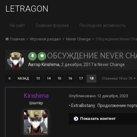
LETRAGON
На сайт
Главная форума
Последняя активность
Главная
Игровой раздел
Never Change
Обсуждение Never Ch
ОБСУЖДЕНИЕ NEVER CH
Автор
Kirishima
,
2 декабря, 2017
в
Never Change
Страница 18 из 18
13
14
15
16
17
18
НАЗАД
Kirishima
Опубликовано
12 декабря, 2023
Шахтёр
• ExtraBotany. Продолжение пор
Показать контент