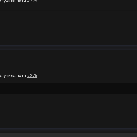
олучила патч
#275
.
олучила патч
#276
.