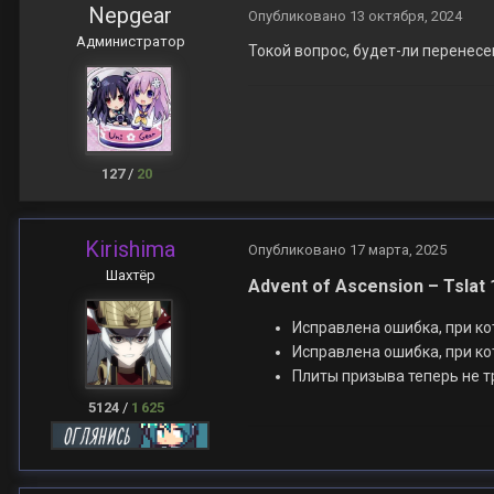
Nepgear
Опубликовано
13 октября, 2024
Администратор
Токой вопрос, будет-ли перенесе
127
/
20
Kirishima
Опубликовано
17 марта, 2025
Шахтёр
Advent of Ascension – Tslat 1
Исправлена ошибка, при ко
Исправлена ошибка, при ко
Плиты призыва теперь не т
5124
/
1 625