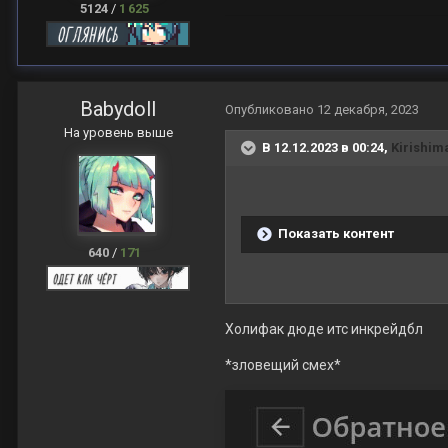
5124
/
1 625
Babydoll
Опубликовано
12 декабря, 2023
На уровень выше
В 12.12.2023 в 00:24,
Kirishim
Показать контент
640
/
171
Холифак дюде итс инкрейдбл
*зловещий смех*